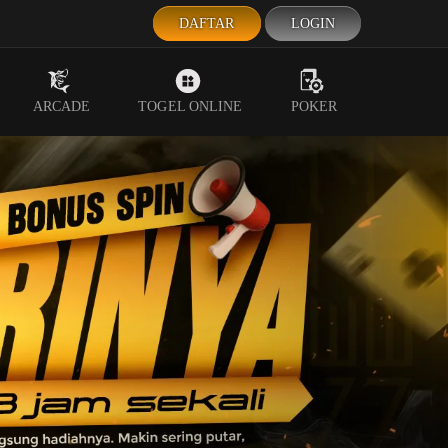
DAFTAR
LOGIN
ARCADE
TOGEL ONLINE
POKER