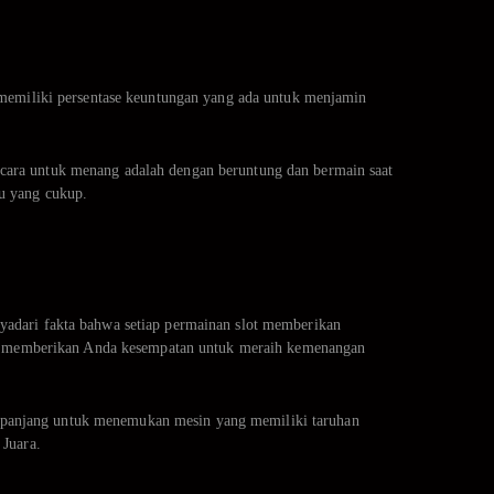
 memiliki persentase keuntungan yang ada untuk menjamin
a cara untuk menang adalah dengan beruntung dan bermain saat
u yang cukup.
adari fakta bahwa setiap permainan slot memberikan
nar memberikan Anda kesempatan untuk meraih kemenangan
ka panjang untuk menemukan mesin yang memiliki taruhan
 Juara.