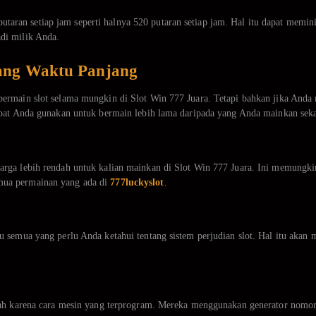
aran setiap jam seperti halnya 520 putaran setiap jam. Hal itu dapat memin
di milik Anda.
tang Waktu Panjang
 bermain slot selama mungkin di Slot Win 777 Juara. Tetapi bahkan jika A
dapat Anda gunakan untuk bermain lebih lama daripada yang Anda mainkan sek
arga lebih rendah untuk kalian mainkan di Slot Win 777 Juara. Ini memungki
mua permainan yang ada di
777luckyslot
.
u semua yang perlu Anda ketahui tentang sistem perjudian slot. Hal itu akan
alah karena cara mesin yang terprogram. Mereka menggunakan generator nomor