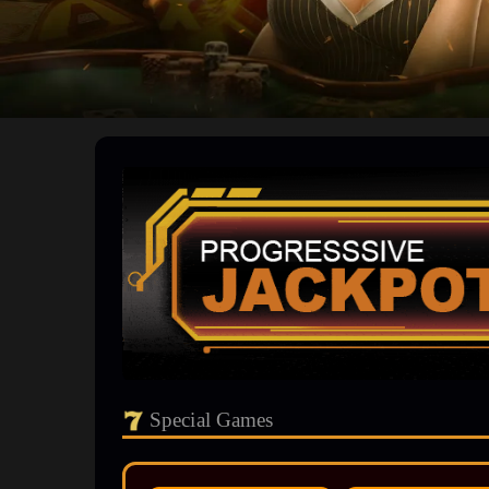
Special Games