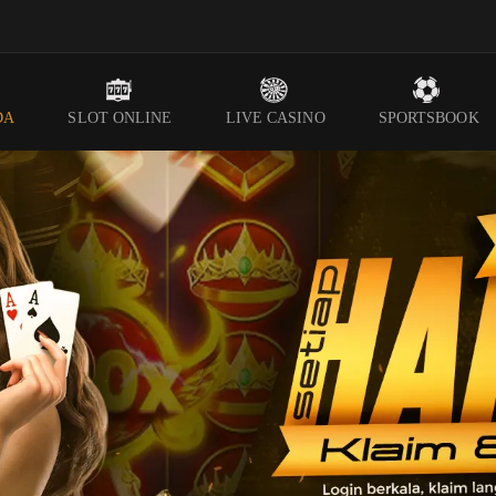
DA
SLOT ONLINE
LIVE CASINO
SPORTSBOOK