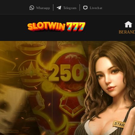
Whatsapp
Telegram
Livechat
BERAN