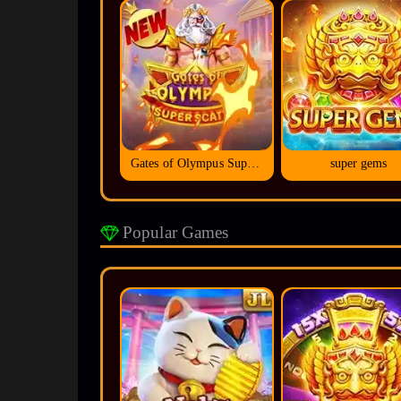
Gates of Olympus Super Scatter
super gems
Popular Games