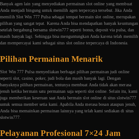
Banyak agen lain yang menyediakan permainan slot online yang membuat
Anda menjadi bingung untuk memilih agen terpercaya tersebut. Jika Anda
memilih Slot Win 777 Pulsa sebagai tempat bermain slot online, merupakan
pilihan yang sangat tepat. Karena Anda bisa mendapatkan banyak keuntungan
setelah bergabung bersama slotwin777 seperti bonus, deposit via pulsa, dan
masih banyak lagi. Sehingga bisa menguntungkan Anda karena telah memilih
dan mempercayai kami sebagai situs slot online terpercaya di Indonesia.
Pilihan Permainan Menarik
Slot Win 777 Pulsa menyediakan berbagai pilihan permainan judi online
seperti slot, casino, poker, judi bola dan masih banyak lagi. Dengan
banyaknya pilihan permainan, tentunya membuat Anda tidak akan merasa
jenuh ketika bermain satu permainan saja seperti slot online. Selain itu, kami
juga memberikan keseruan saat Anda bermain slot online di situs slotwin777
untuk semua member setia kami. Apabila Anda merasa bosan ataupun jenuh,
Anda bisa memainkan permainan lainnya yang telah kami sediakan di situs
slotwin777.
Pelayanan Profesional 7×24 Jam