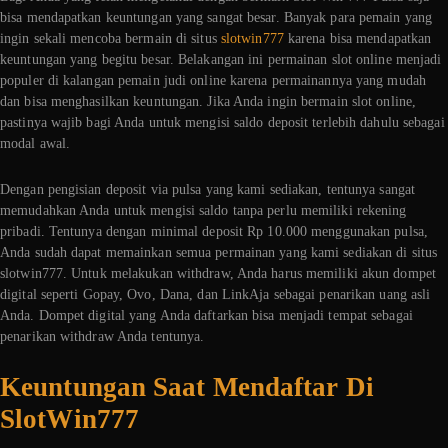
bisa mendapatkan keuntungan yang sangat besar. Banyak para pemain yang
ingin sekali mencoba bermain di situs
slotwin777
karena bisa mendapatkan
keuntungan yang begitu besar. Belakangan ini permainan slot online menjadi
populer di kalangan pemain judi online karena permainannya yang mudah
dan bisa menghasilkan keuntungan. Jika Anda ingin bermain slot online,
pastinya wajib bagi Anda untuk mengisi saldo deposit terlebih dahulu sebagai
modal awal.
Dengan pengisian deposit via pulsa yang kami sediakan, tentunya sangat
memudahkan Anda untuk mengisi saldo tanpa perlu memiliki rekening
pribadi. Tentunya dengan minimal deposit Rp 10.000 menggunakan pulsa,
Anda sudah dapat memainkan semua permainan yang kami sediakan di situs
slotwin777. Untuk melakukan withdraw, Anda harus memiliki akun dompet
digital seperti Gopay, Ovo, Dana, dan LinkAja sebagai penarikan uang asli
Anda. Dompet digital yang Anda daftarkan bisa menjadi tempat sebagai
penarikan withdraw Anda tentunya.
Keuntungan Saat Mendaftar Di
SlotWin777