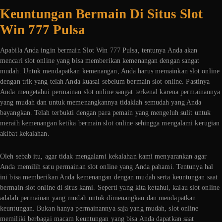
Keuntungan Bermain Di Situs Slot
Win 777 Pulsa
Apabila Anda ingin bermain Slot Win 777 Pulsa, tentunya Anda akan
mencari slot online yang bisa memberikan kemenangan dengan sangat
mudah. Untuk mendapatkan kemenangan, Anda harus memainkan slot online
dengan trik yang telah Anda kuasai sebelum bermain slot online. Pastinya
Anda mengetahui permainan slot online sangat terkenal karena permainannya
yang mudah dan untuk memenangkannya tidaklah semudah yang Anda
bayangkan. Telah terbukti dengan para pemain yang mengeluh sulit untuk
meraih kemenangan ketika bermain slot online sehingga mengalami kerugian
akibat kekalahan.
Oleh sebab itu, agar tidak mengalami kekalahan kami menyarankan agar
Anda memilih satu permainan slot online yang Anda pahami. Tentunya hal
ini bisa memberikan Anda kemenangan dengan mudah serta keuntungan saat
bermain slot online di situs kami. Seperti yang kita ketahui, kalau slot online
adalah permainan yang mudah untuk dimenangkan dan mendapatkan
keuntungan. Bukan hanya permainannya saja yang mudah, slot online
memiliki berbagai macam keuntungan yang bisa Anda dapatkan saat