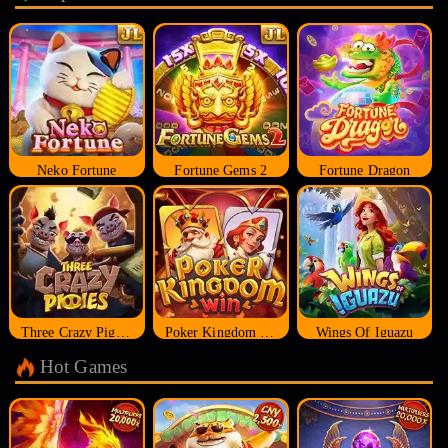
Neko Fortune
Fortune Gems 2
Fortune Dragon
Three Crazy Piggies
Poker Kingdom Win
Wings Of Iguazu
Hot Games