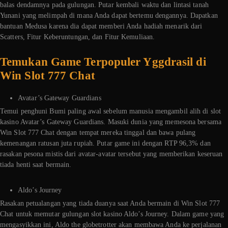
balas dendamnya pada gulungan. Putar kembali waktu dan lintasi tanah
Yunani yang melimpah di mana Anda dapat bertemu dengannya. Dapatkan
bantuan Medusa karena dia dapat memberi Anda hadiah menarik dari
Scatters, Fitur Keberuntungan, dan Fitur Kemuliaan.
Temukan Game Terpopuler Yggdrasil di
Win Slot 777 Chat
Avatar’s Gateway Guardians
Temui penghuni Bumi paling awal sebelum manusia mengambil alih di slot
kasino Avatar’s Gateway Guardians. Masuki dunia yang memesona bersama
Win Slot 777 Chat dengan tempat mereka tinggal dan bawa pulang
kemenangan ratusan juta rupiah. Putar game ini dengan RTP 96,3% dan
rasakan pesona mistis dari avatar-avatar tersebut yang memberikan keseruan
tiada henti saat bermain.
Aldo’s Journey
Rasakan petualangan yang tiada duanya saat Anda bermain di Win Slot 777
Chat untuk memutar gulungan slot kasino Aldo’s Journey. Dalam game yang
mengasyikkan ini, Aldo the globetrotter akan membawa Anda ke perjalanan