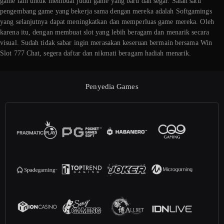
game lain untuk membuat judul game yang baru dan segar. Salah satu
pengembang game yang bekerja sama dengan mereka adalah Softgamings
yang selanjutnya dapat meningkatkan dan memperluas game mereka. Oleh
karena itu, dengan membuat slot yang lebih beragam dan menarik secara
visual. Sudah tidak sabar ingin merasakan keseruan bermain bersama Win
Slot 777 Chat, segera daftar dan nikmati beragam hadiah menarik.
Penyedia Games