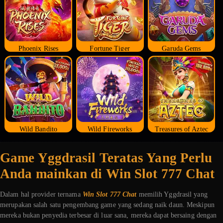
Phoenix Rises
Fortune Tiger
Garuda Gems
Wild Bandito
Wild Fireworks
Treasures of Aztec
Game Yggdrasil Teratas Yang Perlu
Anda mainkan di Win Slot 777 Chat
Dalam hal provider ternama
Win Slot 777 Chat
memilih Yggdrasil yang
merupakan salah satu pengembang game yang sedang naik daun. Meskipun
mereka bukan penyedia terbesar di luar sana, mereka dapat bersaing dengan