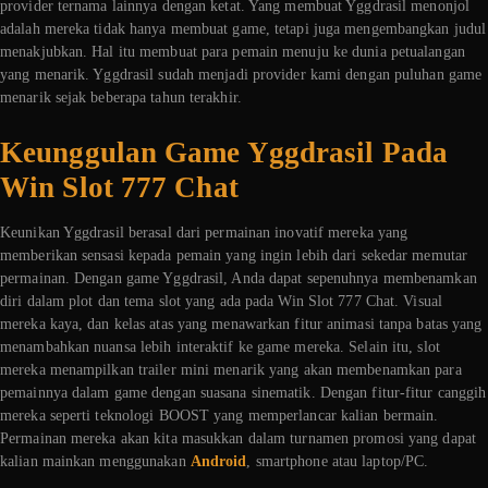
provider ternama lainnya dengan ketat. Yang membuat Yggdrasil menonjol
adalah mereka tidak hanya membuat game, tetapi juga mengembangkan judul
menakjubkan. Hal itu membuat para pemain menuju ke dunia petualangan
yang menarik. Yggdrasil sudah menjadi provider kami dengan puluhan game
menarik sejak beberapa tahun terakhir.
Keunggulan Game Yggdrasil Pada
Win Slot 777 Chat
Keunikan Yggdrasil berasal dari permainan inovatif mereka yang
memberikan sensasi kepada pemain yang ingin lebih dari sekedar memutar
permainan. Dengan game Yggdrasil, Anda dapat sepenuhnya membenamkan
diri dalam plot dan tema slot yang ada pada Win Slot 777 Chat. Visual
mereka kaya, dan kelas atas yang menawarkan fitur animasi tanpa batas yang
menambahkan nuansa lebih interaktif ke game mereka. Selain itu, slot
mereka menampilkan trailer mini menarik yang akan membenamkan para
pemainnya dalam game dengan suasana sinematik. Dengan fitur-fitur canggih
mereka seperti teknologi BOOST yang memperlancar kalian bermain.
Permainan mereka akan kita masukkan dalam turnamen promosi yang dapat
kalian mainkan menggunakan
Android
, smartphone atau laptop/PC.