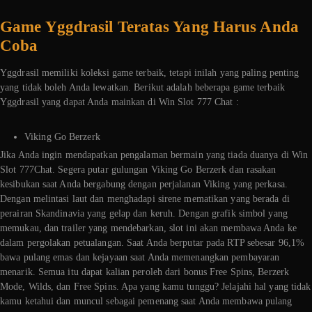
Game Yggdrasil Teratas Yang Harus Anda
Coba
Yggdrasil memiliki koleksi game terbaik, tetapi inilah yang paling penting
yang tidak boleh Anda lewatkan. Berikut adalah beberapa game terbaik
Yggdrasil yang dapat Anda mainkan di Win Slot 777 Chat :
Viking Go Berzerk
Jika Anda ingin mendapatkan pengalaman bermain yang tiada duanya di Win
Slot 777Chat. Segera putar gulungan Viking Go Berzerk dan rasakan
kesibukan saat Anda bergabung dengan perjalanan Viking yang perkasa.
Dengan melintasi laut dan menghadapi sirene mematikan yang berada di
perairan Skandinavia yang gelap dan keruh. Dengan grafik simbol yang
memukau, dan trailer yang mendebarkan, slot ini akan membawa Anda ke
dalam pergolakan petualangan. Saat Anda berputar pada RTP sebesar 96,1%
bawa pulang emas dan kejayaan saat Anda memenangkan pembayaran
menarik. Semua itu dapat kalian peroleh dari bonus Free Spins, Berzerk
Mode, Wilds, dan Free Spins. Apa yang kamu tunggu? Jelajahi hal yang tidak
kamu ketahui dan muncul sebagai pemenang saat Anda membawa pulang