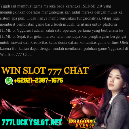
Yggdrasil membuat game mereka pada kerangka iSENSE 2.0 yang
memungkinkan operator mengintegrasikan judul mereka dengan mulus ke
sistem apa pun. Tidak hanya mempromosikan fungsionalitas, tetapi juga
membuat pembuatan game baru lebih mudah, terutama untuk platform
HTML 5. Yggdrasil adalah salah satu operator pertama yang bertransisi ke
HTML 5. Sejak itu, gelar mereka telah mendapatkan penghargaan bergengsi
untuk inovasi dan kreativitas kelas dunia dalam komunitas game online. Oleh
karena itu, kalian dapat dengan mudah menikmati puluhan game Yggdrasil di
Win Slot 777 Chat.