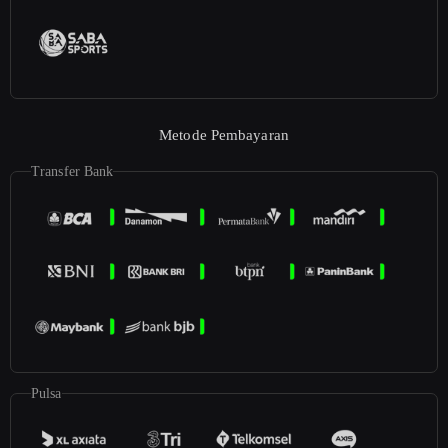
Metode Pembayaran
Transfer Bank
Pulsa