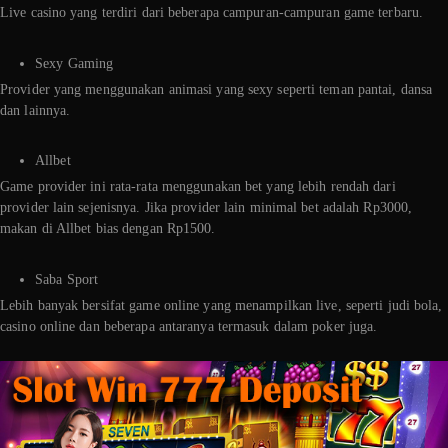
Live casino yang terdiri dari beberapa campuran-campuran game terbaru.
Sexy Gaming
Provider yang menggunakan animasi yang sexy seperti teman pantai, dansa
dan lainnya.
Allbet
Game provider ini rata-rata menggunakan bet yang lebih rendah dari
provider lain sejenisnya. Jika provider lain minimal bet adalah Rp3000,
makan di Allbet bias dengan Rp1500.
Saba Sport
Lebih banyak bersifat game online yang menampilkan live, seperti judi bola,
casino online dan beberapa antaranya termasuk dalam poker juga.