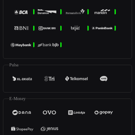
Pulsa
E-Money