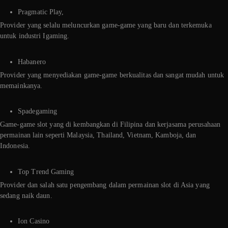
Pragmatic Play,
Provider yang selalu meluncurkan game-game yang baru dan terkemuka
untuk industri Igaming.
Habanero
Provider yang menyediakan game-game berkualitas dan sangat mudah untuk
memainkanya.
Spadegaming
Game-game slot yang di kembangkan di Filipina dan kerjasama perusahaan
permainan lain seperti Malaysia, Thailand, Vietnam, Kamboja, dan
Indonesia.
Top Trend Gaming
Provider dan salah satu pengembang dalam permainan slot di Asia yang
sedang naik daun.
Ion Casino