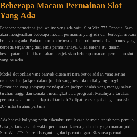
Beberapa Macam Permainan Slot
Yang Ada
Beberapa permainan judi online yang ada yaitu Slot Win 777 Deposit. Saya
akan mengenalkan beberapa mecam permainan yang ada dan berbagai macam
bonus yang ada. Pada umumnya beberapa situs judi memberikan bonus yang
berbeda tergantung dari jenis permainannya. Oleh karena itu, dalam
kesempatan kali ini kami akan menjelaskan beberapa macam permainan slot
yang tersedia.
Model slot online yang banyak digemari para bettor adalah yang sering
memberikan jackpot dalam jumlah yang besar dan nilai yang tinggi.
Permainan yang gampang mendapatkan jackpot adalah yang menggunakan
taruhan tinggi dan semakin meningkat atau progresif. Misalnya 5 taruhan
pertama kalah, makan dapat di tambah 2x lipatnya sampai dengan maksimal
20× nilai taruhan pertama.
Ada banyak hal yang perlu diketahui untuk cara bermain untuk para pemula.
Cara pertama adalah waktu permainan, karena pada adanya permainan judi
Slot Win 777 Deposit bergantung dari peruntungan. Biasanya permainan