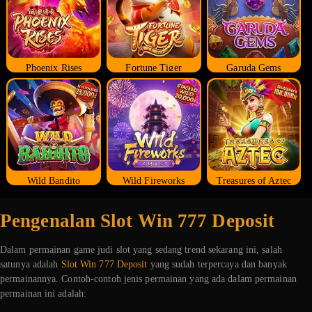
Phoenix Rises
Fortune Tiger
Garuda Gems
Wild Bandito
Wild Fireworks
Treasures of Aztec
Pengenalan Slot Win 777 Deposit
Dalam permainan game judi slot yang sedang trend sekarang ini, salah
satunya adalah
Slot Win 777 Deposit
yang sudah terpercaya dan banyak
permainannya. Contoh-contoh jenis permainan yang ada dalam permainan
permainan ini adalah: