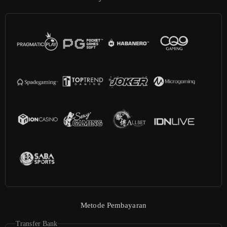
Metode Pembayaran
Transfer Bank