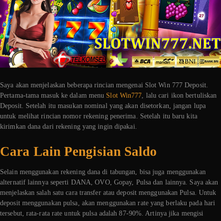
Saya akan menjelaskan beberapa rincian mengenai Slot Win 777 Deposit.
Pertama-tama masuk ke dalam menu
Slot Win777
, lalu cari ikon bertuliskan
Deposit. Setelah itu masukan nominal yang akan disetorkan, jangan lupa
untuk melihat rincian nomor rekening penerima. Setelah itu baru kita
kirimkan dana dari rekening yang ingin dipakai.
Cara Lain Pengisian Saldo
Selain menggunakan rekening dana di tabungan, bisa juga menggunakan
alternatif lainnya seperti DANA, OVO, Gopay, Pulsa dan lainnya. Saya akan
menjelaskan salah satu cara transfer atau deposit menggunakan Pulsa. Untuk
deposit menggunakan pulsa, akan menggunakan rate yang berlaku pada hari
tersebut, rata-rata rate untuk pulsa adalah 87-90%. Artinya jika mengisi