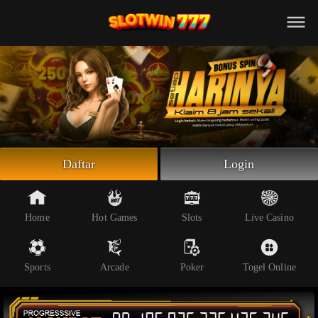
Beranda
Slot Online
Live Casino
Sportsbook
Arcade
Togel Online
Daftar
Login
Poker
Whatsapp
Home
Hot Games
Slots
Live Casino
Telegram
Sports
Arcade
Poker
Togel Online
Livechat