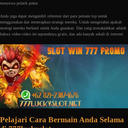
menyewa pelatih poker.
Anda juga dapat mengambil referensi dari para pemain top untuk
menggunakan dan menerapkan strategi mereka. Untuk mengetahui apakah
strategi mereka berhasil untuk Anda gunakan. Dan yang menakjubkan adalah
bahwa video-video ini sepenuhnya gratis, dan ada banyak sekali di internet.
Pelajari Cara Bermain Anda Selama