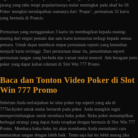
jarang yang tahu tetapi popularitasnya mulai meningkat pada abad ke-18.
Poker mungkin mendapatkan namanya dari ‘Poque’, permainan 32 kartu
yang bermula di Prancis.
Permainan yang menggunakan 3 kartu ini membagikan kepada masing-
masing dari empat pemain dan satu kartu komunitas terbagi kepada semua
pemain. Untuk dapat membuat empat permainan sejenis yang kemudian
menjadi kartu tertinggi. Dari permainan dasar itu, penambahan seperti
permainan tangan yang berbeda dan variasi mulai muncul. Ada beragam jenis
poker yang dapat kalian nikmati di Slot Win 777 Promo.
Baca dan Tonton Video Poker
di Slot
Win 777 Promo
Sebelum Anda melanjutkan ke situs poker top seperti yang ada di
777luckyslot untuk mulai bertaruh pada poker. Anda mungkin ingin
mempertimbangkan untuk membaca buku poker. Buku poker menampilkan
berbagai strategi yang dapat Anda terapkan dengan bermain di Slot Win 777
Promo. Membaca buku-buku ini akan membantu Anda memahami cara
memainkan tangan dengan lebih baik. Tentu saja hal itu lebih murag jika