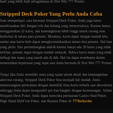
hasil yang lebih baik sebagaimana di Slot Win 777 Promo.
Stripped Deck Poker Yang Perlu Anda Coba
Saat mempelajari cara bermain Stripped Deck Poker, Anda juga harus
membiasakan diri dengan trik dan lubang yang menyertainya. Karena hanya
menggunakan 32 kartu, ada kemungkinan lebih tinggi untuk curang atau
berkolusi di antara para pemain. Misalnya, kartu dapat dengan mudah kita
tandai atau kartu hole dapat mengkomunikasikan antara dua pemain. Hal lain
yang perlu kita pertimbangkan adalah karena hanya ada 20 kartu yang tidak
terlihat, pemain dapat dengan mudah melacak. Bahwa kartu mana yang telah
terbagi dan mana yang masih ada di dek. Hal itu dapat membantu dalam
menentukan keputusan yang tepat saat Anda bermain di Slot Win 777 Promo.
Tetapi jika Anda memiliki mata yang tajam untuk detail dan kemungkinan
aktivitas curang, Stripped Deck Poker bisa menjadi hal mudah. Anda
memenangkan permainan dengan memiliki lima kartu terbaik saat showdown
sehingga Anda dapat mengambil pot dan bangkit dengan kemenangan. Selain
Stripped Deck Poker, Anda dapat mencoba permainan Casino Stud Poker,
High Hand Hold’em Poker, dan Russian Poker di
777luckyslot
.