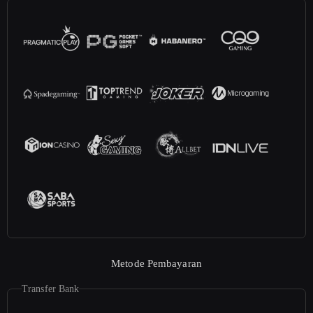
Metode Pembayaran
Transfer Bank