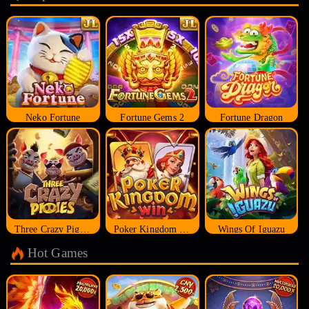
Neko Fortune
Fortune Gems 2
Fortune Dragon
Three Crazy Piggies
Poker Kingdom Win
Wings Of Iguazu
Hot Games