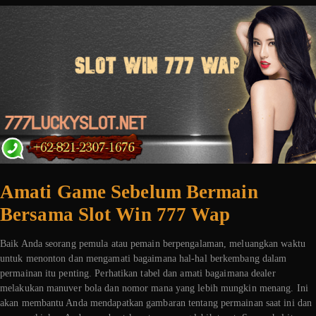
Amati Game Sebelum Bermain
Bersama Slot Win 777 Wap
Baik Anda seorang pemula atau pemain berpengalaman, meluangkan waktu
untuk menonton dan mengamati bagaimana hal-hal berkembang dalam
permainan itu penting. Perhatikan tabel dan amati bagaimana dealer
melakukan manuver bola dan nomor mana yang lebih mungkin menang. Ini
akan membantu Anda mendapatkan gambaran tentang permainan saat ini dan