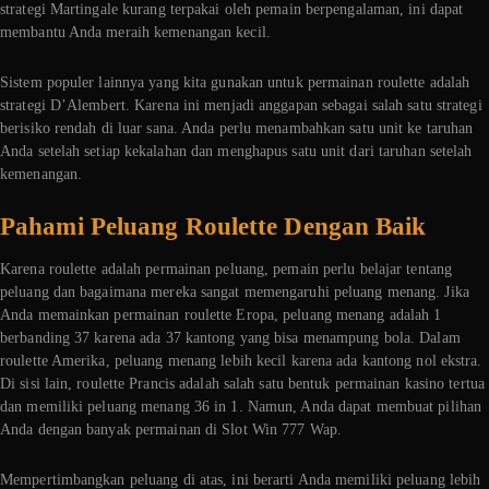
strategi Martingale kurang terpakai oleh pemain berpengalaman, ini dapat
membantu Anda meraih kemenangan kecil.
Sistem populer lainnya yang kita gunakan untuk permainan roulette adalah
strategi D’Alembert. Karena ini menjadi anggapan sebagai salah satu strategi
berisiko rendah di luar sana. Anda perlu menambahkan satu unit ke taruhan
Anda setelah setiap kekalahan dan menghapus satu unit dari taruhan setelah
kemenangan.
Pahami Peluang Roulette Dengan Baik
Karena roulette adalah permainan peluang, pemain perlu belajar tentang
peluang dan bagaimana mereka sangat memengaruhi peluang menang. Jika
Anda memainkan permainan roulette Eropa, peluang menang adalah 1
berbanding 37 karena ada 37 kantong yang bisa menampung bola. Dalam
roulette Amerika, peluang menang lebih kecil karena ada kantong nol ekstra.
Di sisi lain, roulette Prancis adalah salah satu bentuk permainan kasino tertua
dan memiliki peluang menang 36 in 1. Namun, Anda dapat membuat pilihan
Anda dengan banyak permainan di Slot Win 777 Wap.
Mempertimbangkan peluang di atas, ini berarti Anda memiliki peluang lebih