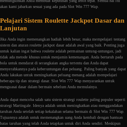
memungkinkan Anda membuat keputusan yang lebih tepat. Semua hal itu
akan kami jabarkan sesuai yang ada pada Slot Win 777 Wap.
Pelajari Sistem Roulette Jackpot Dasar dan
Lanjutan
Jika Anda ingin memenangkan hadiah lebih besar, maka mempelajari tentang
sistem dan aturan roulette jackpot dasar adalah awal yang baik. Penting juga
untuk kalian ingat bahwa roulette adalah permainan untung-untungan, jadi
tidak ada metode khusus untuk menjamin kemenangan. Anda bertaruh pada
bola untuk mendarat di serangkaian angka tertentu dan Anda dapat
menyerahkannya pada keberuntungan dan peluang. Paling banyak yang dapat
Anda lakukan untuk meningkatkan peluang menang adalah mempelajari
beberapa tip dan strategi dasar. Slot Win 777 Wap menyarankan untuk
menguasai dasar dalam bermain sebelum Anda memulainya.
Anda dapat mencoba salah satu sistem strategi roulette paling populer seperti
strategi Martingale. Idenya adalah untuk meningkatkan atau menggandakan
taruhan Anda setelah setiap kekalahan selama bermain di Slot Win 777 Wap.
Tujuannya adalah untuk memenangkan uang Anda kembali dengan bantuan
batas taruhan yang telah Anda tetapkan untuk diri Anda sendiri. Meskipun