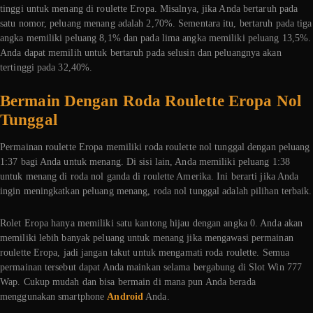
tinggi untuk menang di roulette Eropa. Misalnya, jika Anda bertaruh pada
satu nomor, peluang menang adalah 2,70%. Sementara itu, bertaruh pada tiga
angka memiliki peluang 8,1% dan pada lima angka memiliki peluang 13,5%.
Anda dapat memilih untuk bertaruh pada selusin dan peluangnya akan
tertinggi pada 32,40%.
Bermain Dengan Roda Roulette Eropa Nol
Tunggal
Permainan roulette Eropa memiliki roda roulette nol tunggal dengan peluang
1:37 bagi Anda untuk menang. Di sisi lain, Anda memiliki peluang 1:38
untuk menang di roda nol ganda di roulette Amerika. Ini berarti jika Anda
ingin meningkatkan peluang menang, roda nol tunggal adalah pilihan terbaik.
Rolet Eropa hanya memiliki satu kantong hijau dengan angka 0. Anda akan
memiliki lebih banyak peluang untuk menang jika mengawasi permainan
roulette Eropa, jadi jangan takut untuk mengamati roda roulette. Semua
permainan tersebut dapat Anda mainkan selama bergabung di Slot Win 777
Wap. Cukup mudah dan bisa bermain di mana pun Anda berada
menggunakan smartphone
Android
Anda.