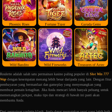
Phoenix Rises
Fortune Tiger
Garuda Gems
Wild Bandito
Wild Fireworks
Treasures of Aztec
Roulette adalah salah satu permainan kasino paling populer di
Slot Win 777
Wap
dengan kesempatan menang lebih besar daripada yang lain. Dengan fitur
pembayaran yang bermanfaat dan gameplay yang menyenangkan yang
membuat pemain ketagihan. Jika Anda mencari lebih banyak peluang untuk
memenangkan jackpot, maka tips dan strategi di bawah ini pasti akan
membantu Anda.
Dari permainan roulette klasik, Anda dapat memainkan versi yang lebih baik