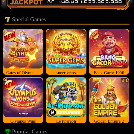
Special Games
Gates of Olympus Super Scatter
super gems
Bang Gacor 1000
Olympus Wins
Le Pharaoh
Golden Empire 2
Popular Games