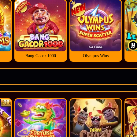
Bang Gacor 1000
Olympus Wins