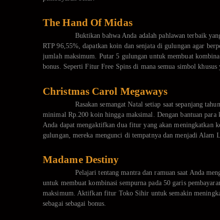
The Hand Of Midas
Buktikan bahwa Anda adalah pahlawan terbaik yang pernah
RTP 96,55%, dapatkan koin dan senjata di gulungan agar be
jumlah maksimum. Putar 5 gulungan untuk membuat kombinasi
bonus. Seperti Fitur Free Spins di mana semua simbol khusus
Christmas Carol Megaways
Rasakan semangat Natal setiap saat sepanjang tahun saat 
minimal Rp.200 koin hingga maksimal. Dengan bantuan para k
Anda dapat mengaktifkan dua fitur yang akan meningkatkan ke
gulungan, mereka mengunci di tempatnya dan menjadi Alam L
Madame Destiny
Pelajari tentang mantra dan ramuan saat Anda mengunjung
untuk membuat kombinasi sempurna pada 50 garis pembayaran
maksimum. Aktifkan fitur Toko Sihir untuk semakin meningka
sebagai sebagai bonus.