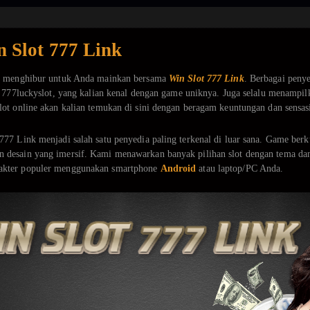
n Slot 777 Link
dan menghibur untuk Anda mainkan bersama
Win Slot 777 Link
. Berbagai peny
h 777luckyslot, yang kalian kenal dengan game uniknya. Juga selalu menampil
lot online akan kalian temukan di sini dengan beragam keuntungan dan sensasi
777 Link menjadi salah satu penyedia paling terkenal di luar sana. Game ber
 desain yang imersif. Kami menawarkan banyak pilihan slot dengan tema dan
rakter populer menggunakan smartphone
Android
atau laptop/PC Anda.