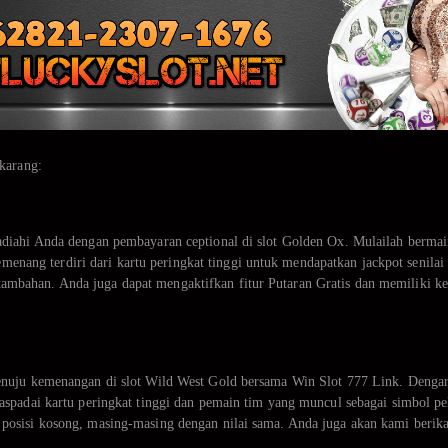
ekarang:
ghadiahi Anda dengan pembayaran ceptional di slot Golden Ox. Mulailah be
ng terdiri dari kartu peringkat tinggi untuk mendapatkan jackpot senilai 
ambahan. Anda juga dapat mengaktifkan fitur Putaran Gratis dan memiliki 
 kemenangan di slot Wild West Gold bersama Win Slot 777 Link. Dengarka
Waspadai kartu peringkat tinggi dan pemain tim yang muncul sebagai simbol
 posisi kosong, masing-masing dengan nilai sama. Anda juga akan kami beri