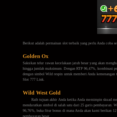
Berikut adalah permainan slot terbaik yang perlu Anda coba s
Golden Ox
Saksikan telur rawan kecelakaan jatuh besar yang akan men
hingga jumlah maksimum. Dengan RTP 96,47%, kombinasi pemena
dengan simbol Wild respin untuk memberi Anda kemenangan t
Slot 777 Link.
Wild West Gold
Raih tujuan akhir Anda ketika Anda memimpin skuad menuju
mendaratkan simbol di salah satu dari 25 garis pembayaran. 
96,76%, buka fitur bonus di mana Anda akan kami berikan 12
pembayaran besar.