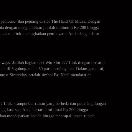
emburu, dan pejuang di slot The Hand Of Midas. Dengan
 Anda dengan menghabiskan jumlah minimum Rp.200 hingga
mpatan untuk meningkatkan pembayaran Anda dengan fitur
ys. Jadilah bagian dari Win Slot 777 Link dengan bertaruh
tal di 5 gulungan dan 50 garis pembayaran. Dalam game ini,
cur Sinterklas, setelah simbol Pai Natal mendarat di
Link. Campurkan cairan yang berbeda dan putar 5 gulungan
ng kuat saat Anda bertaruh minimal Rp.200 hingga
kan mendapatkan hadiah hingga mencapai jutaan rupiah