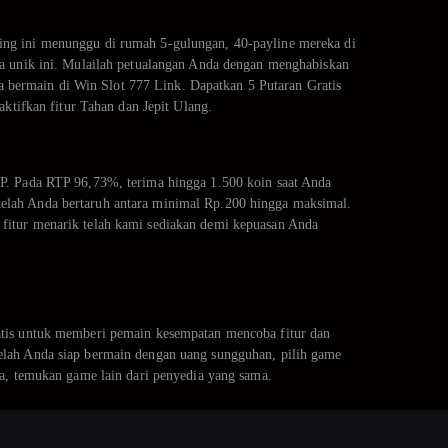
g ini menunggu di rumah 5-gulungan, 40-payline mereka di
a unik ini. Mulailah petualangan Anda dengan menghabiskan
bermain di Win Slot 777 Link. Dapatkan 5 Putaran Gratis
ktifkan fitur Tahan dan Jepit Ulang.
. Pada RTP 96,73%, terima hingga 1.500 koin saat Anda
elah Anda bertaruh antara minimal Rp.200 hingga maksimal.
fitur menarik telah kami sediakan demi kepuasan Anda
tis untuk memberi pemain kesempatan mencoba fitur dan
elah Anda siap bermain dengan uang sungguhan, pilih game
a, temukan game lain dari penyedia yang sama.