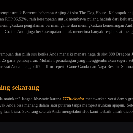
t untuk Bertemu beberapa Anjing di slot The Dog House. Kelompok anjin
engan RTP 96,52%, raih kesempatan untuk membawa pulang hadiah dari keluarg
 meningkatkan pengalaman bermain game dan meningkatkan kemenangan Anda 
ran Gratis. Anda juga berkesempatan untuk menerima banyak respin saat menga
 dan pilih sisi ketika Anda menaiki menara naga di slot 888 Dragons JP
25 garis pembayaran. Mulailah petualangan yang menggembirakan segera set
 saat Anda mengaktifkan fitur seperti Game Ganda dan Naga Respin. Semua 
ing sekarang
da mainkan? Jangan khawatir karena
777luckyslot
menawarkan versi demo gra
yak Anda bisa menang dalam satu putaran tanpa mempertaruhkan apapun. Set
luar biasa. Sekarang setelah Anda mengetahui slot kami terbaik untuk dicob