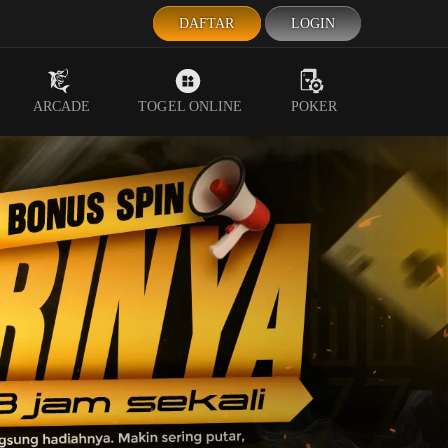
DAFTAR
LOGIN
ARCADE
TOGEL ONLINE
POKER