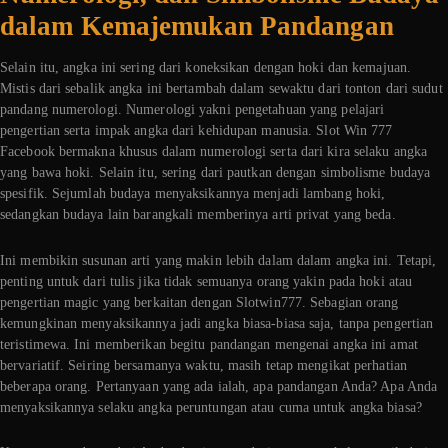
dalam Kemajemukan Pandangan
Selain itu, angka ini sering dari koneksikan dengan hoki dan kemajuan.
Mistis dari sebalik angka ini bertambah dalam sewaktu dari tonton dari sudut
pandang numerologi. Numerologi yakni pengetahuan yang pelajari
pengertian serta impak angka dari kehidupan manusia. Slot Win 777
Facebook bermakna khusus dalam numerologi serta dari kira selaku angka
yang bawa hoki. Selain itu, sering dari pautkan dengan simbolisme budaya
spesifik. Sejumlah budaya menyaksikannya menjadi lambang hoki,
sedangkan budaya lain barangkali memberinya arti privat yang beda.
Ini membikin susunan arti yang makin lebih dalam dalam angka ini. Tetapi,
penting untuk dari tulis jika tidak semuanya orang yakin pada hoki atau
pengertian magic yang berkaitan dengan Slotwin777. Sebagian orang
kemungkinan menyaksikannya jadi angka biasa-biasa saja, tanpa pengertian
teristimewa. Ini memberikan begitu pandangan mengenai angka ini amat
bervariatif. Seiring bersamanya waktu, masih tetap mengikat perhatian
beberapa orang. Pertanyaan yang ada ialah, apa pandangan Anda? Apa Anda
menyaksikannya selaku angka peruntungan atau cuma untuk angka biasa?