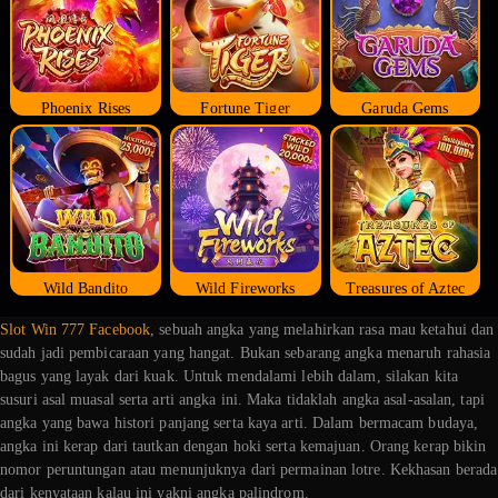
Phoenix Rises
Fortune Tiger
Garuda Gems
Wild Bandito
Wild Fireworks
Treasures of Aztec
Slot Win 777 Facebook
, sebuah angka yang melahirkan rasa mau ketahui dan
sudah jadi pembicaraan yang hangat. Bukan sebarang angka menaruh rahasia
bagus yang layak dari kuak. Untuk mendalami lebih dalam, silakan kita
susuri asal muasal serta arti angka ini. Maka tidaklah angka asal-asalan, tapi
angka yang bawa histori panjang serta kaya arti. Dalam bermacam budaya,
angka ini kerap dari tautkan dengan hoki serta kemajuan. Orang kerap bikin
nomor peruntungan atau menunjuknya dari permainan lotre. Kekhasan berada
dari kenyataan kalau ini yakni angka palindrom.