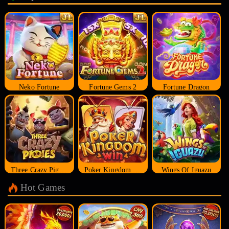
Neko Fortune
Fortune Gems 2
Fortune Dragon
Three Crazy Piggies
Poker Kingdom Win
Wings Of Iguazu
Hot Games