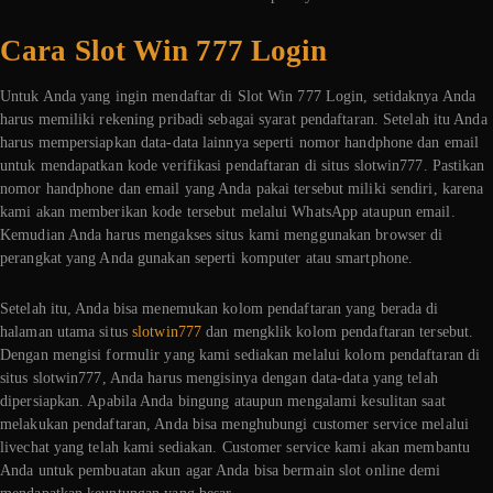
Cara Slot Win 777 Login
Untuk Anda yang ingin mendaftar di Slot Win 777 Login, setidaknya Anda
harus memiliki rekening pribadi sebagai syarat pendaftaran. Setelah itu Anda
harus mempersiapkan data-data lainnya seperti nomor handphone dan email
untuk mendapatkan kode verifikasi pendaftaran di situs slotwin777. Pastikan
nomor handphone dan email yang Anda pakai tersebut miliki sendiri, karena
kami akan memberikan kode tersebut melalui WhatsApp ataupun email.
Kemudian Anda harus mengakses situs kami menggunakan browser di
perangkat yang Anda gunakan seperti komputer atau smartphone.
Setelah itu, Anda bisa menemukan kolom pendaftaran yang berada di
halaman utama situs
slotwin777
dan mengklik kolom pendaftaran tersebut.
Dengan mengisi formulir yang kami sediakan melalui kolom pendaftaran di
situs slotwin777, Anda harus mengisinya dengan data-data yang telah
dipersiapkan. Apabila Anda bingung ataupun mengalami kesulitan saat
melakukan pendaftaran, Anda bisa menghubungi customer service melalui
livechat yang telah kami sediakan. Customer service kami akan membantu
Anda untuk pembuatan akun agar Anda bisa bermain slot online demi