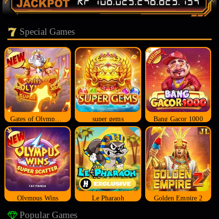
Special Games
Gates of Olympus Super Scatter
super gems
Bang Gacor 1000
Olympus Wins
Le Pharaoh
Golden Empire 2
Popular Games