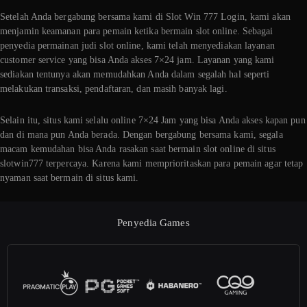
Setelah Anda bergabung bersama kami di Slot Win 777 Login, kami akan
menjamin keamanan para pemain ketika bermain slot online. Sebagai
penyedia permainan judi slot online, kami telah menyediakan layanan
customer service yang bisa Anda akses 7×24 jam. Layanan yang kami
sediakan tentunya akan memudahkan Anda dalam segalah hal seperti
melakukan transaksi, pendaftaran, dan masih banyak lagi.
Selain itu, situs kami selalu online 7×24 Jam yang bisa Anda akses kapan pun
dan di mana pun Anda berada. Dengan bergabung bersama kami, segala
macam kemudahan bisa Anda rasakan saat bermain slot online di situs
slotwin777 terpercaya. Karena kami memprioritaskan para pemain agar tetap
nyaman saat bermain di situs kami.
Penyedia Games