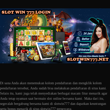
Di sana Anda akan menemukan kolom pendaftaran dan mengklik kolom
pendaftaran tersebut, Anda sudah bisa melakukan pendaftaran di situs kami.
Selain itu, kami juga telah menyediakan berbagai macam fitur menarik agar
Anda tetap nyaman saat bermain slot online bersama kami. Maka dari itu,
segeralah bergabung bersama kami di slotwin777 dan dapatkan keuntungan
serta bonus menarik di situs slotwin777 terpercaya.