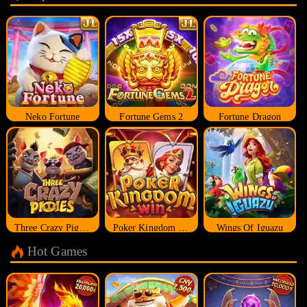
Neko Fortune
Fortune Gems 2
Fortune Dragon
Three Crazy Piggies
Poker Kingdom Win
Wings Of Iguazu
Hot Games