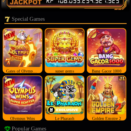
Special Games
Gates of Olympus Super Scatter
super gems
Bang Gacor 1000
Olympus Wins
Le Pharaoh
Golden Empire 2
Popular Games