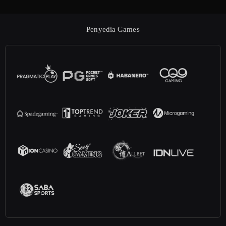
Penyedia Games