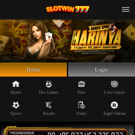
Beranda
Slot Online
Live Casino
Sportsbook
Arcade
Togel Online
Daftar
Login
Poker
Whatsapp
Home
Hot Games
Slots
Live Casino
Telegram
Sports
Arcade
Poker
Togel Online
Livechat