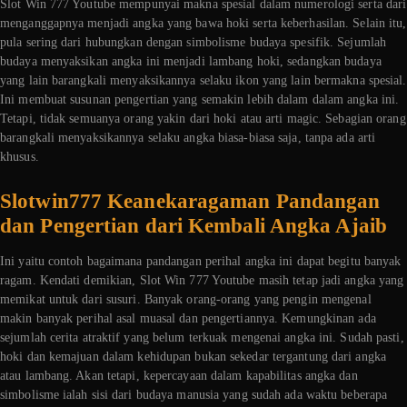
Slot Win 777 Youtube mempunyai makna spesial dalam numerologi serta dari
menganggapnya menjadi angka yang bawa hoki serta keberhasilan. Selain itu,
pula sering dari hubungkan dengan simbolisme budaya spesifik. Sejumlah
budaya menyaksikan angka ini menjadi lambang hoki, sedangkan budaya
yang lain barangkali menyaksikannya selaku ikon yang lain bermakna spesial.
Ini membuat susunan pengertian yang semakin lebih dalam dalam angka ini.
Tetapi, tidak semuanya orang yakin dari hoki atau arti magic. Sebagian orang
barangkali menyaksikannya selaku angka biasa-biasa saja, tanpa ada arti
khusus.
Slotwin777 Keanekaragaman Pandangan
dan Pengertian dari Kembali Angka Ajaib
Ini yaitu contoh bagaimana pandangan perihal angka ini dapat begitu banyak
ragam. Kendati demikian, Slot Win 777 Youtube masih tetap jadi angka yang
memikat untuk dari susuri. Banyak orang-orang yang pengin mengenal
makin banyak perihal asal muasal dan pengertiannya. Kemungkinan ada
sejumlah cerita atraktif yang belum terkuak mengenai angka ini. Sudah pasti,
hoki dan kemajuan dalam kehidupan bukan sekedar tergantung dari angka
atau lambang. Akan tetapi, kepercayaan dalam kapabilitas angka dan
simbolisme ialah sisi dari budaya manusia yang sudah ada waktu beberapa