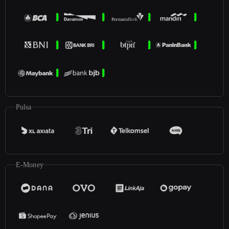
Pulsa
E-Money