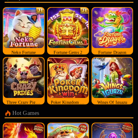
Neko Fortune
Fortune Gems 2
Fortune Dragon
Three Crazy Piggies
Poker Kingdom Win
Wings Of Iguazu
Hot Games