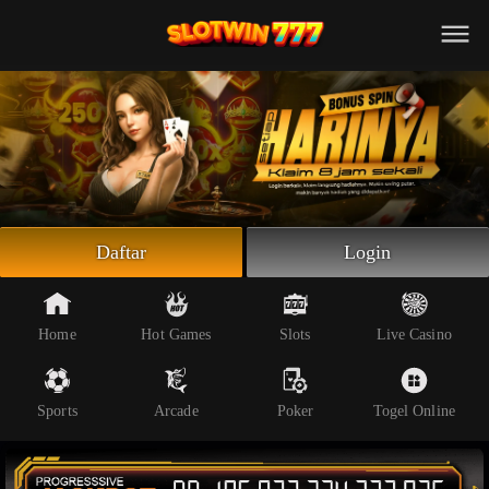
Beranda
Slot Online
Live Casino
Sportsbook
Arcade
Togel Online
Daftar
Login
Poker
Whatsapp
Home
Hot Games
Slots
Live Casino
Telegram
Sports
Arcade
Poker
Togel Online
Livechat