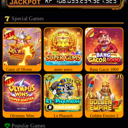
Special Games
Gates of Olympus Super Scatter
super gems
Bang Gacor 1000
Olympus Wins
Le Pharaoh
Golden Empire 2
Popular Games