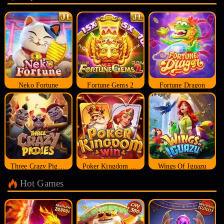
Neko Fortune
Fortune Gems 2
Fortune Dragon
Three Crazy Piggies
Poker Kingdom Win
Wings Of Iguazu
Hot Games