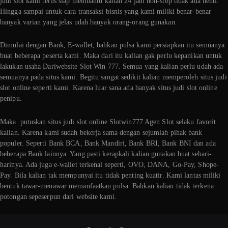
judi slot kami terus siap membantu kalian 24 jam non-stop tidak ada henti.
Hingga sampai untuk cara transaksi bisnis yang kami miliki benar-benar
banyak varian yang jelas udah banyak orang-orang gunakan.
Dimulai dengan Bank, E-wallet, bahkan pulsa kami persiapkan itu semuanya
buat beberapa peserta kami. Maka dari itu kalian gak perlu kepanikan untuk
lakukan usaha Dariwebsite Slot Win 777. Semua yang kalian perlu udah ada
semuanya pada situs kami. Begitu sangat sedikit kalian memperoleh situs judi
slot online seperti kami. Karena luar sana ada banyak situs judi slot online
penipu.
Maka putuskan situs judi slot online Slotwin777 Agen Slot selaku favorit
kalian. Karena kami sudah bekerja sama dengan sejumlah pihak bank
populer. Seperti Bank BCA, Bank Mandiri, Bank BRI, Bank BNI dan ada
beberapa Bank lainnya. Yang pasti kerapkali kalian gunakan buat sehari-
harinya. Ada juga e-wallet terkenal seperti, OVO, DANA, Go-Pay, Shope-
Pay. Bila kalian tak mempunyai itu tidak penting kuatir. Kami lantas miliki
bentuk tawar-menawar memanfaatkan pulsa. Bahkan kalian tidak terkena
potongan sepeserpun dari website kami.