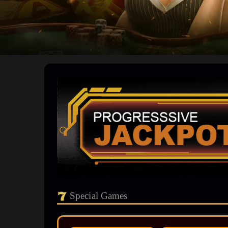
Special Games