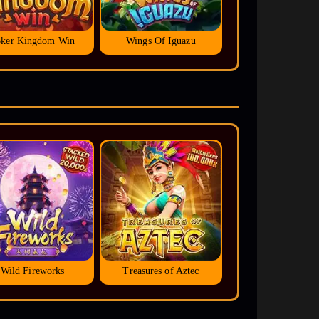
oker Kingdom Win
Wings Of Iguazu
Wild Fireworks
Treasures of Aztec