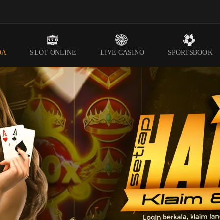
DA
SLOT ONLINE
LIVE CASINO
SPORTSBOOK