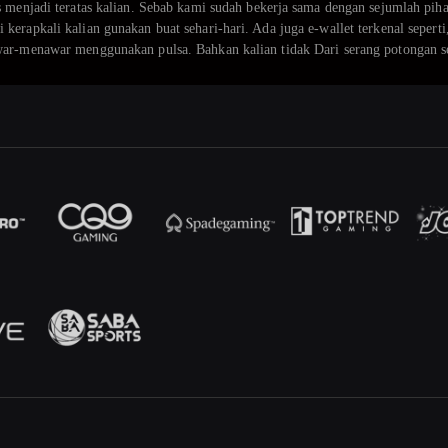
as menjadi teratas kalian. Sebab kami sudah bekerja sama dengan sejumlah pi
 kerapkali kalian gunakan buat sehari-hari. Ada juga e-wallet terkenal sepe
awar-menawar menggunakan pulsa. Bahkan kalian tidak Dari serang potongan se