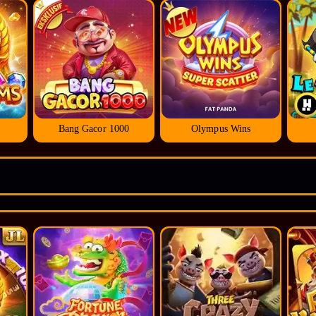
Bang Gacor 1000
Olympus Wins