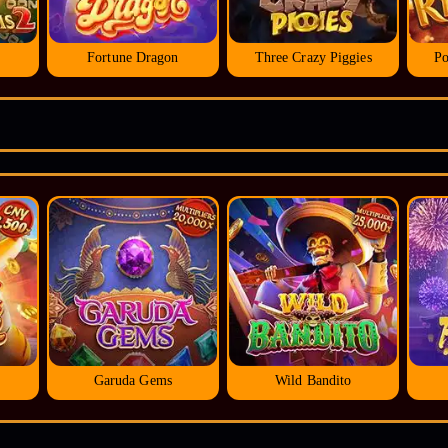
Fortune Dragon
Three Crazy Piggies
P
Garuda Gems
Wild Bandito