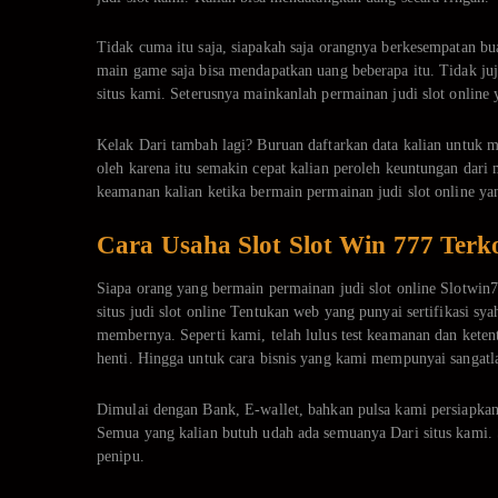
Tidak cuma itu saja, siapakah saja orangnya berkesempatan b
main game saja bisa mendapatkan uang beberapa itu. Tidak juj
situs kami. Seterusnya mainkanlah permainan judi slot online
Kelak Dari tambah lagi? Buruan daftarkan data kalian untuk 
oleh karena itu semakin cepat kalian peroleh keuntungan dari
keamanan kalian ketika bermain permainan judi slot online y
Cara Usaha Slot Slot Win 777 Terk
Siapa orang yang bermain permainan judi slot online Slotwin
situs judi slot online Tentukan web yang punyai sertifikasi sy
membernya. Seperti kami, telah lulus test keamanan dan ketent
henti. Hingga untuk cara bisnis yang kami mempunyai sangatl
Dimulai dengan Bank, E-wallet, bahkan pulsa kami persiapkan 
Semua yang kalian butuh udah ada semuanya Dari situs kami. Sa
penipu.