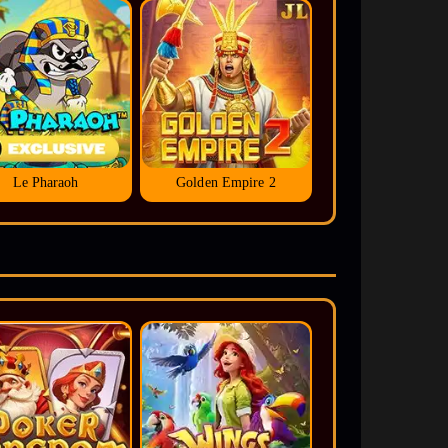
Le Pharaoh
Golden Empire 2