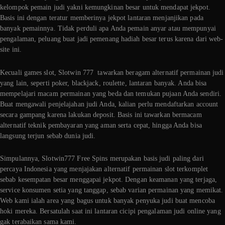
kelompok pemain judi yakni kemungkinan besar untuk mendapat jekpot.
Basis ini dengan teratur memberinya jekpot lantaran menjanjikan pada
banyak pemainnya. Tidak perduli apa Anda pemain anyar atau mempunyai
pengalaman, peluang buat jadi pemenang hadiah besar terus karena dari web-
site ini.
Kecuali games slot, Slotwin 777 tawarkan beragam alternatif permainan judi
yang lain, seperti poker, blackjack, roulette, lantaran banyak. Anda bisa
mempelajari macam permainan yang beda dan temukan pujaan Anda sendiri.
Buat mengawali penjelajahan judi Anda, kalian perlu mendaftarkan account
secara gampang karena lakukan deposit. Basis ini tawarkan bermacam
alternatif teknik pembayaran yang aman serta cepat, hingga Anda bisa
langsung terjun sebab dunia judi.
Simpulannya, Slotwin777 Free Spins merupakan basis judi paling dari
percaya Indonesia yang menjajakan alternatif permainan slot terkomplet
sebab kesempatan besar menggapai jekpot. Dengan keamanan yang terjaga,
service konsumen setia yang tanggap, sebab varian permainan yang memikat.
Web kami ialah area yang bagus untuk banyak penyuka judi buat mencoba
hoki mereka. Bersatulah saat ini lantaran cicipi pengalaman judi online yang
gak terabaikan sama kami.