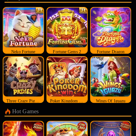
Neko Fortune
Fortune Gems 2
Fortune Dragon
Three Crazy Piggies
Poker Kingdom Win
Wings Of Iguazu
Hot Games