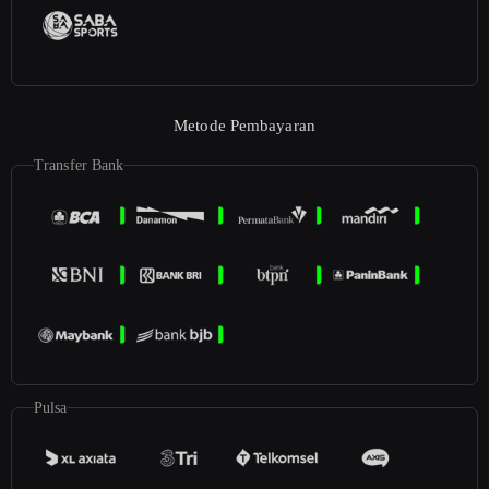
Metode Pembayaran
Transfer Bank
Pulsa