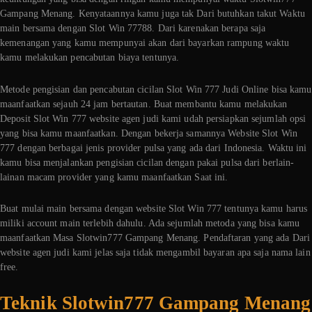
Gampang Menang. Kenyataannya kamu juga tak Dari butuhkan takut Waktu
main bersama dengan Slot Win 77788. Dari karenakan berapa saja
kemenangan yang kamu mempunyai akan dari bayarkan rampung waktu
kamu melakukan pencabutan biaya tentunya.
Metode pengisian dan pencabutan cicilan Slot Win 777 Judi Online bisa kamu
maanfaatkan sejauh 24 jam bertautan. Buat membantu kamu melakukan
Deposit Slot Win 777 website agen judi kami udah persiapkan sejumlah opsi
yang bisa kamu maanfaatkan. Dengan bekerja samannya Website Slot Win
777 dengan berbagai jenis provider pulsa yang ada dari Indonesia. Waktu ini
kamu bisa menjalankan pengisian cicilan dengan pakai pulsa dari berlain-
lainan macam provider yang kamu maanfaatkan Saat ini.
Buat mulai main bersama dengan website Slot Win 777 tentunya kamu harus
miliki account main terlebih dahulu. Ada sejumlah metoda yang bisa kamu
maanfaatkan Masa Slotwin777 Gampang Menang. Pendaftaran yang ada Dari
website agen judi kami jelas saja tidak mengambil bayaran apa saja nama lain
free.
Teknik Slotwin777 Gampang Menang