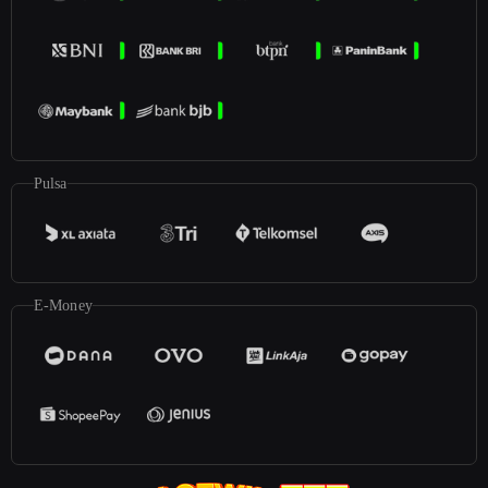
Pulsa
E-Money