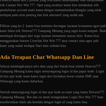
Esoknya sudah ada 2 pilihan yang bisa kamu maanfaatkan buat menjalankan
trik Catatan Slot Win 777. Opsi yang awalnya kamu bisa melakukan trik
pendaftaran account main kamu dengan memanfaatkan blangko yang udah
terdapat pada situs penting dan link alternatif yang sudah ada.
Pilihan yang ke-2 kamu bisa meminta dorongan layanan konsumen agen judi
kami bikin trik Slotwin777 Gampang Menang yang ingin kamu tempuh. Buat
mendapat dorongan dari regu layanan konsumen macau slots. Kamu bisa
menggunakan feature Livechat Slot Win 777 atau contact situs agen judi
kami yang sudah terdapat Dari situs website kita.
Ada Terapan Chat Whatsapp Dan Line
Selesai membagikannya info data yang dari butuh buat teknik Slotwin777
Gampang Menang kamu ingin menyongsong login id dan papar kode. Login
id dan ujar kode main kamu ingin dari kirimkan lewat catatan SMS atau
Whatsapp yang kamu daftarkan.
Setelah menyongsong login id dan ujar kode account yang kamu Slotwin777
Gampang Menang. Bos dan sis mesti mengerjakan Login Slot Win 777 buat
membetulkan tidak ada kendala dengan login id yang kamu bisa.