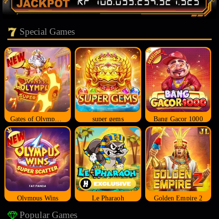
Special Games
Gates of Olympus Super Scatter
super gems
Bang Gacor 1000
Olympus Wins
Le Pharaoh
Golden Empire 2
Popular Games