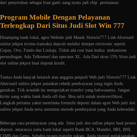
dari penyerahan sebagai buat ganti uang nyata jadi chip permainan.
Program Mobile Dengan Pelayanan
Terlengkap Dari Situs Judi Slot Win 777
Disamping bank lokal, agen Website judi Masuk Slotwin777 Link Alternatif
online jekpot terima transaksi deposit melalui dompet electronic seperti
Gopay, Ovo, Funds dan Linkaja. Tidak ada cost buat kedua mekanisme
perundingan. Ada Telkomsel dan operator XL. Ada Dari skon 15% Situs judi
slot online jekpot buat deposit kredit.
Tuntas Anda banyak betaruh atau anggota penjudi Web judi Slotwin777 Link
Alternatif online jekpot putuskan tehnik pembayaran yang ingin Anda
gunakan. Trik sesudah itu mengerjakan transfer yang bahwasanya. Jangan
kirim uang waktu bank Anda off-line. Bisa sulit untuk memverifikasi.
Langkah pertama yakni membuka formulir deposit dalam agen Web judi slot
online jekpot Anda serta memutus metode pembayaran yang Anda kehendaki.
Beberapa cara pembayaran yang ada Situs judi slot online jekpot buat proses
deposit. antaranya yaitu bank lokal seperti Bank BCA, Mandiri, BRI, BNI,
CIMB dan Gems. Sehabis proses transfer sukses, Anda tinggal melaksanakan