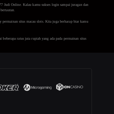
77 Judi Online. Kalau kamu sukses login sampai juragan dan
bertautan.
permainan situs macau slots. Kita juga berharap biar kamu
 beberapa ratus juta rupiah yang ada pada permainan situs