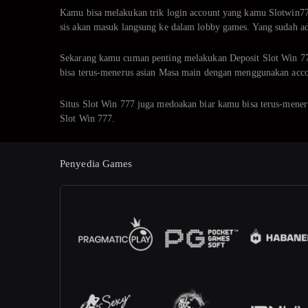
Kamu bisa melakukan trik login account yang kamu Slotwin777
sis akan masuk langsung ke dalam lobby games. Yang sudah a
Sekarang kamu cuman penting melakukan Deposit Slot Win 777
bisa terus-menerus asian Masa main dengan menggunakan acco
Situs Slot Win 777 juga medoakan biar kamu bisa terus-meneru
Slot Win 777.
Penyedia Games