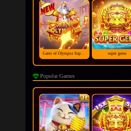
Gates of Olympus Super Scatter
super gems
Popular Games