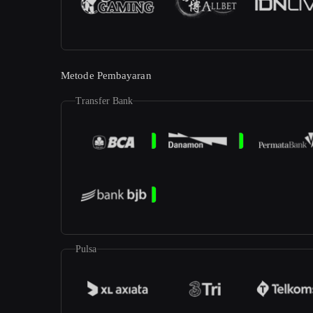
Metode Pembayaran
Transfer Bank
Pulsa