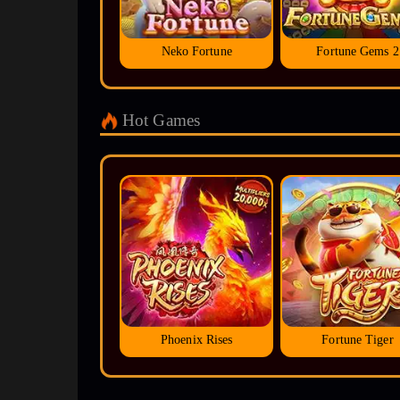
Neko Fortune
Fortune Gems 2
Hot Games
Phoenix Rises
Fortune Tiger