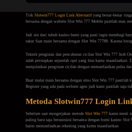
Trik
Slotwin777 Login Link Alternatif
yang benar-benar ringan
bersama dengan website Slot Win 777 Mobile pastilah mau 
Jadi sisi dari tubuh kasino bumi yang pasti ingin membagi b
takut Saat main bersama dengan Slot Win 77788. Karena bera
Teknik pengisian dan pencabutan cicilan Slot Win 777 Judi 
udah persiapkan sejumlah opsi yang bisa kamu maanfaatkan. D
menjalankan pengisian cicilan dengan memanfaatkan pulsa dari
Buat mulai main bersama dengan situs Slot Win 777 pastilah 
Register yang ada pada website agen judi kami pastilah saja t
Metoda Slotwin777 Login Lin
Sebelum saat mengerjakan metode
Slot Win 777
kamu mesti me
paling baru saja berasosiasi bersama dengan bumi kasino Slot
harus memanfaatkan rekening yang kamu maanfaatkan.