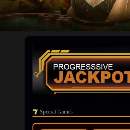
Special Games