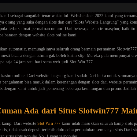
e kami sebagai sangatlah tenar waktu ini. Website slots 2022 kami yang ternam
hnya orang yang suka dengan slots dan cari “Slots Website Langsung” yang k
ite pula terbuka buat permainan umum. Dari beberapa team termasyhur, bai
a batasan dengan website slots online kami.
narikan automatic, memungkinnya seluruh orang bermain permainan Slotwin777
ak mesti bicara dengan admin gak boleh kirim slip. Mereka pula mempunyai cr
apa saja 24 jam satu hari sama web judi Slot Win 777.
 kasino online. Dari website langsung kami sudah Dari buka untuk semuanya 
a pengalaman bisa masuk dalam kesenangan dengan slots dari website permai
ts dengan kami untuk jadi pemenang beberapa keuntungan dan promo Jadilah sis
uman Ada dari Situs Slotwin777 Mai
i kamp. Dari website
Slot Win 777
kami udah masukkan seluruh kamp slots pad
 gratis, tidak usah deposit terlebih dulu coba permainkan semuanya slots Dari
n situs slots popular No. 1 yang terpopuler.