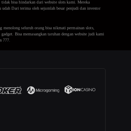
tidak bisa hindarkan dari website slots kami. Mereka
u udah Dari terima oleh sejumlah besar penjudi dan investor
g menolong seluruh orang bisa nikmati permainan slots,
tu gadget. Bisa memasangkan taruhan dengan website judi kami
n 777.