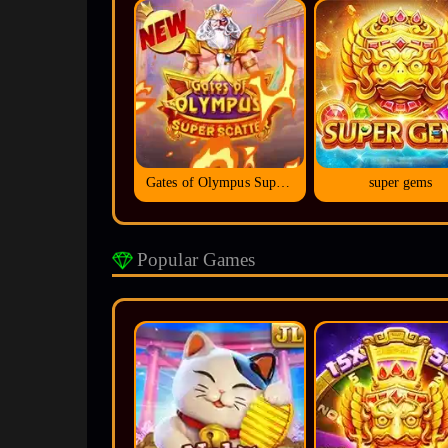
Gates of Olympus Super Scatter
super gems
Popular Games