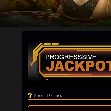
Special Games