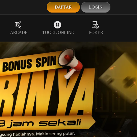
DAFTAR
LOGIN
ARCADE
TOGEL ONLINE
POKER