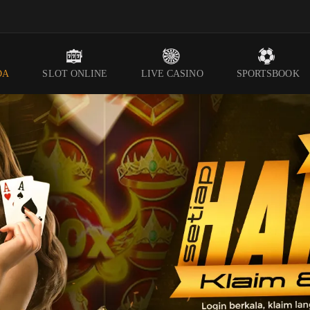
DA
SLOT ONLINE
LIVE CASINO
SPORTSBOOK