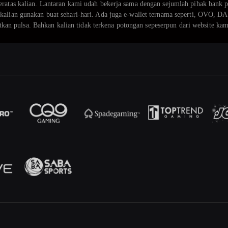
teratas kalian. Lantaran kami udah bekerja sama dengan sejumlah pihak ban
 kalian gunakan buat sehari-hari. Ada juga e-wallet ternama seperti, OVO, DA
n pulsa. Bahkan kalian tidak terkena potongan sepeserpun dari website kam