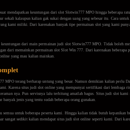
n buat mendapatkan keuntungan dari slot Slotwin777 MPO hingga beberapa rat
jur sekali kalaupun kalian gak sukai dengan uang yang sebesar itu. Cara unt
e yang kami miliki. Dari karenakan banyak tipe permainan slot yang kami pun
t keuntungan dari main permainan judi slot Slotwin777 MPO. Tidak boleh me
gan dari memainkan permainan slot Slot Win 777. Dari karenakan beberapa pe
online yang mau kalian mainkan.
omplet
7 MPO terang berharap untung yang besar. Namun demikian kalian perlu Dari in
ti kami. Karena situs judi slot online yang mempunyai sertifikasi dari lembag
raman nya. Pun servisnya lalu terhitung amatlah bagus. Situs judi slot kami 
r banyak jenis yang tentu sudah beberapa orang gunakan.
u semua untuk beberapa peserta kami. Hingga kalian tidak butuh kepanikan b
sangat sedikit kalian mendapat situs judi slot online seperti kami. Dari kare