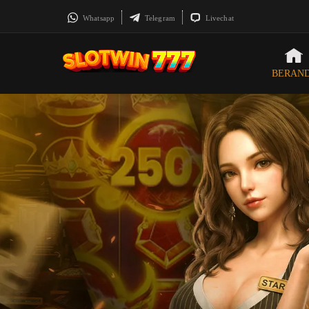
Whatsapp
Telegram
Livechat
BERAN