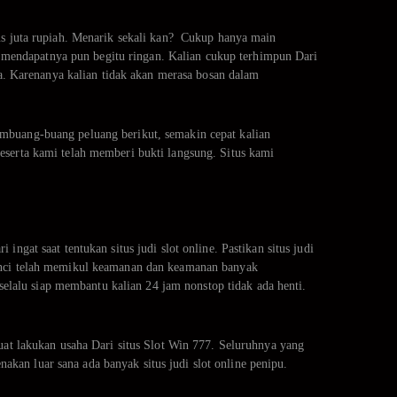
us juta rupiah. Menarik sekali kan? Cukup hanya main
uk mendapatnya pun begitu ringan. Kalian cukup terhimpun Dari
ya. Karenanya kalian tidak akan merasa bosan dalam
mbuang-buang peluang berikut, semakin cepat kalian
serta kami telah memberi bukti langsung. Situs kami
gat saat tentukan situs judi slot online. Pastikan situs judi
a rinci telah memikul keamanan dan keamanan banyak
selalu siap membantu kalian 24 jam nonstop tidak ada henti.
uat lakukan usaha Dari situs Slot Win 777. Seluruhnya yang
nakan luar sana ada banyak situs judi slot online penipu.