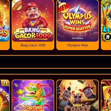
Bang Gacor 1000
Olympus Wins