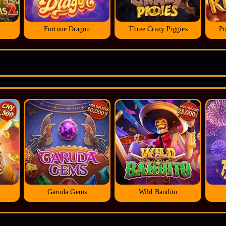
Fortune Dragon
Three Crazy Piggies
P
Garuda Gems
Wild Bandito