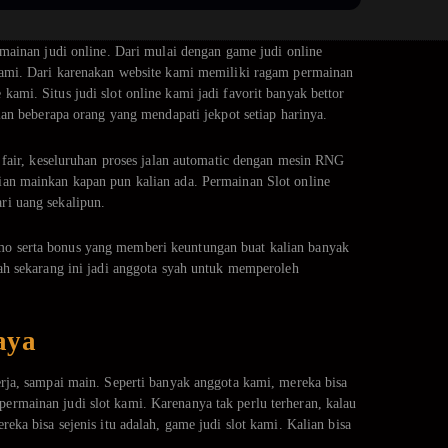
rmainan judi online. Dari mulai dengan game judi online
 kami. Dari karenakan website kami memiliki ragam permainan
ami. Situs judi slot online kami jadi favorit banyak bettor
ian beberapa orang yang mendapati jekpot setiap harinya.
air, keseluruhan proses jalan automatic dengan mesin RNG
lian mainkan kapan pun kalian ada. Permainan Slot online
ri uang sekalipun.
omo serta bonus yang memberi keuntungan buat kalian banyak
lah sekarang ini jadi anggota syah untuk memperoleh
aya
erja, sampai main. Seperti banyak anggota kami, mereka bisa
ermainan judi slot kami. Karenanya tak perlu terheran, kalau
eka bisa sejenis itu adalah, game judi slot kami. Kalian bisa