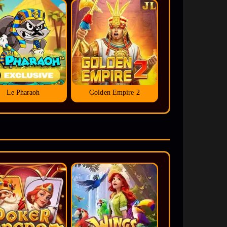
Le Pharaoh
Golden Empire 2