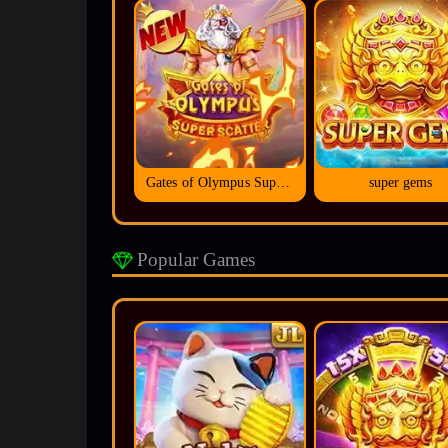
Gates of Olympus Super Scatter
super gems
Popular Games