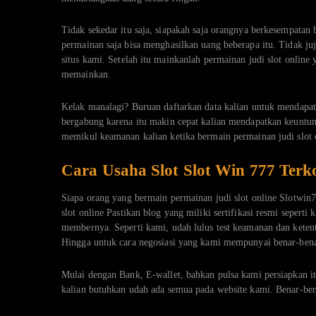
Tidak sekedar itu saja, siapakah saja orangnya berkesempata
permainan saja bisa menghasilkan uang beberapa itu. Tidak ju
situs kami. Setelah itu mainkanlah permainan judi slot onlin
memainkan.
Kelak manalagi? Buruan daftarkan data kalian untuk mendapa
bergabung karena itu makin cepat kalian mendapatkan keuntun
memikul keamanan kalian ketika bermain permainan judi slot 
Cara Usaha Slot Slot Win 777 Terk
Siapa orang yang bermain permainan judi slot online Slotwin77
slot online Pastikan blog yang miliki sertifikasi resmi seper
membernya. Seperti kami, udah lulus test keamanan dan ketente
Hingga untuk cara negosiasi yang kami mempunyai benar-bena
Mulai dengan Bank, E-wallet, bahkan pulsa kami persiapkan it
kalian butuhkan udah ada semua pada website kami. Benar-benar 