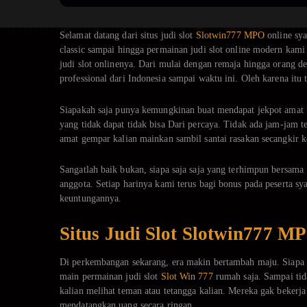
Selamat datang dari situs judi slot
Slotwin777 MPO
online sya
classic sampai hingga permainan judi slot online modern kami
judi slot onlinenya. Dari mulai dengan remaja hingga orang de
professional dari Indonesia sampai waktu ini. Oleh karena itu
Siapakah saja punya kemungkinan buat mendapat jekpot amat 
yang tidak dapat tidak bisa Dari percaya. Tidak ada jam-jam 
amat gempar kalian mainkan sambil santai rasakan secangkir k
Sangatlah baik bukan, siapa saja saja yang terhimpun bersam
anggota. Setiap harinya kami terus bagi bonus pada peserta s
keuntungannya.
Situs Judi Slot Slotwin777 M
Di perkembangan sekarang, era makin bertambah maju. Siapa sa
main permainan judi slot
Slot Win 777
rumah saja. Sampai tid
kalian melihat teman atau tetangga kalian. Mereka gak bekerja
mendatangkan uang secara ringan.