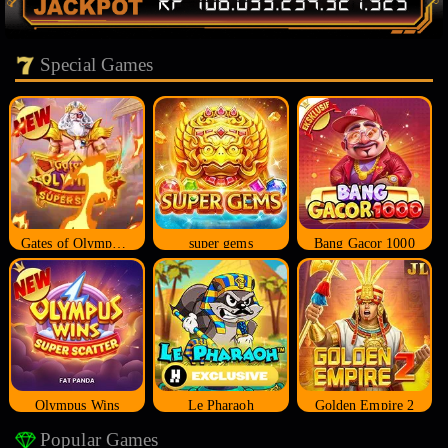
Special Games
Gates of Olympus Super Scatter
super gems
Bang Gacor 1000
Olympus Wins
Le Pharaoh
Golden Empire 2
Popular Games