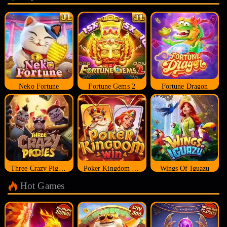
Neko Fortune
Fortune Gems 2
Fortune Dragon
Three Crazy Piggies
Poker Kingdom Win
Wings Of Iguazu
Hot Games