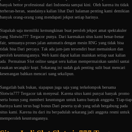
banyak bettor professional dari Indonesia sampai kini. Oleh karena itu tidak
terheran-heran, seandainya kalian lihat Dari halaman penting kami demikian
banyak orang-orang yang mendapati jekpot setiap harinya.
Siapakah saja memiliki kemungkinan buat peroleh jekpot amat spektakuler
yang Slotwin777 Tergacor punya. Dari karenakan situs kami benar-benar
fair, semuanya proses jalan automatis dengan mesin RNG yang tidak bisa
tidak bisa Dari percaya. Tak ada jam-jam tersendiri buat memainkan dan
peroleh keuntungannya. Web kami dapat kalian mainkan setiap saat kalian
ada. Permainan Slot online sangat seru kalian mempermainkan sambil santai
rasakan secangkir kopi. Sekarang ini sudah gak penting sulit buat mencari
kesenangan bahkan mencari uang sekalipun.
Sangatlah baik bukan, siapapun juga saja yang terkelompok bersama
Slotwin777 Tergacor tak menyesal. Karena situs kami punyai banyak promo
serta bonus yang memberi keuntungan untuk kamu banyak anggota. Tiap-tiap
harinya kami terus bagi bonus Dari peserta syah yang udah bergabung pada
situs kami. Karena itu dari itu berpadulah sekarang jadi anggota resmi untuk
memperoleh keuntungannya.