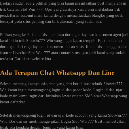
Esoknya sudah ada 2 pilihan yang bisa kamu maanfaatkan buat menjalankan
trik Catatan Slot Win 777. Opsi yang awalnya kamu bisa melakukan trik
pendaftaran account main kamu dengan memanfaatkan blangko yang udah
terdapat pada situs penting dan link alternatif yang sudah ada.
Pilihan yang ke-2 kamu bisa meminta dorongan layanan konsumen agen judi
kami bikin trik Slotwin777 Win yang ingin kamu tempuh. Buat mendapat
dorongan dari regu layanan konsumen macau slots. Kamu bisa menggunakan
feature Livechat Slot Win 777 atau contact situs agen judi kami yang sudah
terdapat Dari situs website kita.
Ada Terapan Chat Whatsapp Dan Line
Selesai membagikannya info data yang dari butuh buat teknik Slotwin777
Win kamu ingin menyongsong login id dan papar kode. Login id dan ujar
kode main kamu ingin dari kirimkan lewat catatan SMS atau Whatsapp yang
kamu daftarkan.
Setelah menyongsong login id dan ujar kode account yang kamu Slotwin777
Win. Bos dan sis mesti mengerjakan Login Slot Win 777 buat membetulkan
tidak ada kendala dengan login id yang kamu bisa.