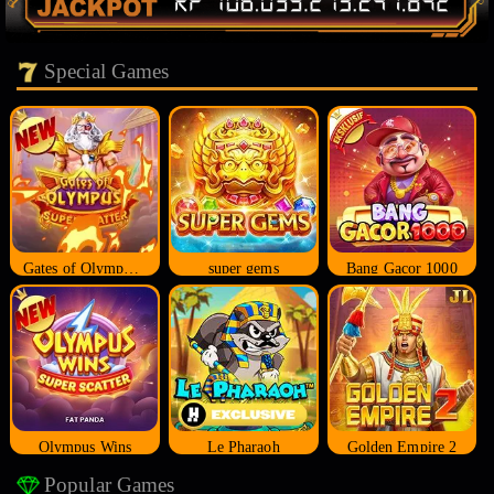
Special Games
Gates of Olympus Super Scatter
super gems
Bang Gacor 1000
Olympus Wins
Le Pharaoh
Golden Empire 2
Popular Games