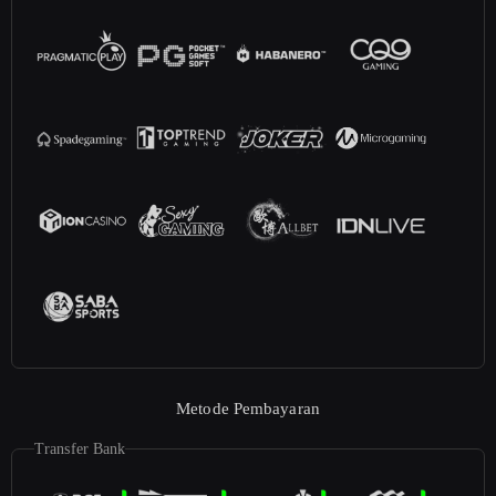
Metode Pembayaran
Transfer Bank