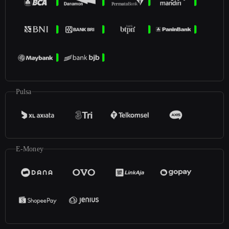
Pulsa
E-Money