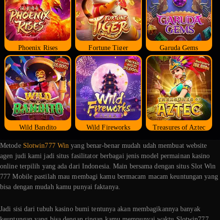
Phoenix Rises
Fortune Tiger
Garuda Gems
Wild Bandito
Wild Fireworks
Treasures of Aztec
Metode
Slotwin777 Win
yang benar-benar mudah udah membuat website
agen judi kami jadi situs fasilitator berbagai jenis model permainan kasino
online terpilih yang ada dari Indonesia. Main bersama dengan situs Slot Win
777 Mobile pastilah mau membagi kamu bermacam macam keuntungan yang
bisa dengan mudah kamu punyai faktanya.
Jadi sisi dari tubuh kasino bumi tentunya akan membagikannya banyak
keuntungan yang bisa dengan ringan kamu mempunyai waktu Slotwin777