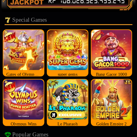
Special Games
Gates of Olympus Super Scatter
super gems
Bang Gacor 1000
Olympus Wins
Le Pharaoh
Golden Empire 2
Popular Games