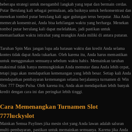
beberapa strategi untuk mengambil langkah yang tepat dan bermain cerdas.
Putar Berulang kali sebagai permulaan, ada baiknya untuk berkonsentrasi dan
menekan tombol putar berulang kali agar gulungan terus berputar. Jika Anda
memecah konsentrasi, Anda bisa kehilangan waktu yang berharga. Menekan
tombol putar berulang kali dapat melelahkan, jadi pastikan untuk
memanfaatkan waktu istirahat yang mungkin Anda miliki di antara putaran.
Taruhan Spin Max jangan lupa ada batasan waktu dan kredit Anda selama
kontes tidak dapat Anda tukarkan. Oleh karena itu, Anda harus memastikan
untuk menggunakan semuanya sebelum waktu habis. Memainkan taruhan
maksimal tidak hanya memungkinkan Anda memutar dana Anda lebih cepat,
tetapi juga akan mendapatkan kemenangan yang lebih besar. Setiap kali Anda
mendapatkan pembayaran kemenangan selama berjalannya turnamen di Win
Slot 777 Depo Pulsa. Oleh karena itu, Anda akan mendapatkan lebih banyak
kredit dengan cara ini dan peringkat lebih tinggi.
Cara Memenangkan Turnamen Slot
777luckyslot
Mainkan Semua Paylines jika mesin slot yang Anda lawan adalah saluran
multi-pembayaran, pastikan untuk memainkan semuanya. Karena jika Anda