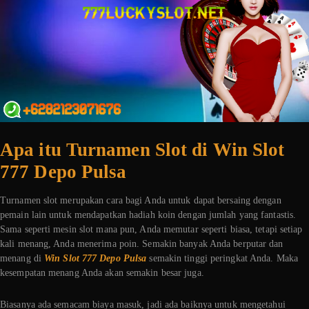
Apa itu Turnamen Slot di Win Slot
777 Depo Pulsa
Turnamen slot merupakan cara bagi Anda untuk dapat bersaing dengan
pemain lain untuk mendapatkan hadiah koin dengan jumlah yang fantastis.
Sama seperti mesin slot mana pun, Anda memutar seperti biasa, tetapi setiap
kali menang, Anda menerima poin. Semakin banyak Anda berputar dan
menang di
Win Slot 777 Depo Pulsa
semakin tinggi peringkat Anda. Maka
kesempatan menang Anda akan semakin besar juga.
Biasanya ada semacam biaya masuk, jadi ada baiknya untuk mengetahui