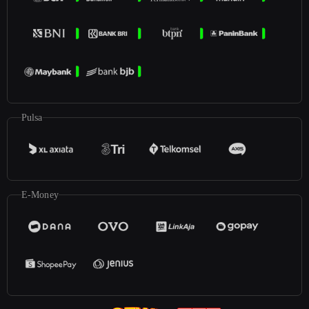
Pulsa
E-Money