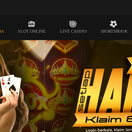
DA
SLOT ONLINE
LIVE CASINO
SPORTSBOOK