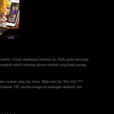
-sendiri. Untuk menikmati manfaat ini, Anda perlu mencapai
ingkali relatif terhadap ukuran taruhan yang Anda pasang.
u taruhan yang luar biasa. Maka dari itu, Win Slot 777
erlakuan VIP, mereka mengirim undangan eksklusif dan