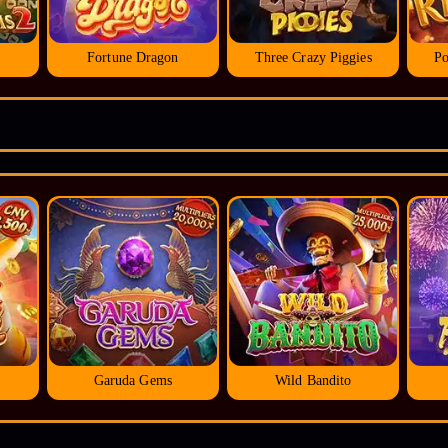
Fortune Dragon
Three Crazy Piggies
P
Garuda Gems
Wild Bandito