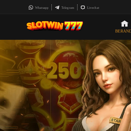
Whatsapp
Telegram
Livechat
BERAN