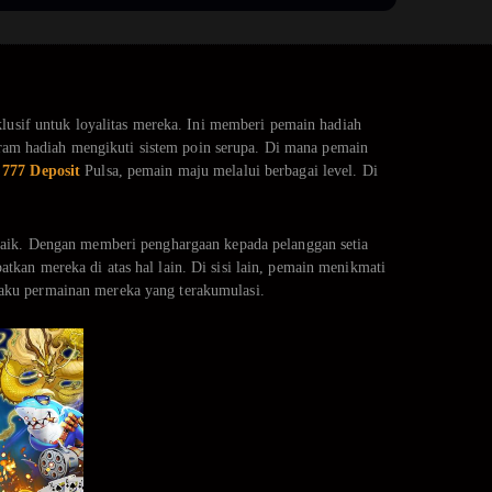
lusif untuk loyalitas mereka. Ini memberi pemain hadiah
gram hadiah mengikuti sistem poin serupa. Di mana pemain
 777 Deposit
Pulsa, pemain maju melalui berbagai level. Di
baik. Dengan memberi penghargaan kepada pelanggan setia
an mereka di atas hal lain. Di sisi lain, pemain menikmati
aku permainan mereka yang terakumulasi.