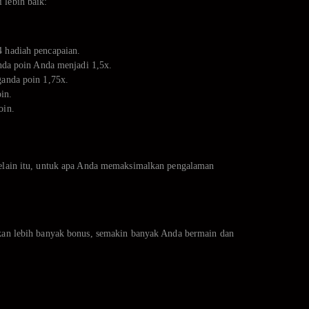
 lebih baik:
 hadiah pencapaian.
nda poin Anda menjadi 1,5x.
ganda poin 1,75x.
in.
oin.
 Selain itu, untuk apa Anda memaksimalkan pengalaman
tkan lebih banyak bonus, semakin banyak Anda bermain dan