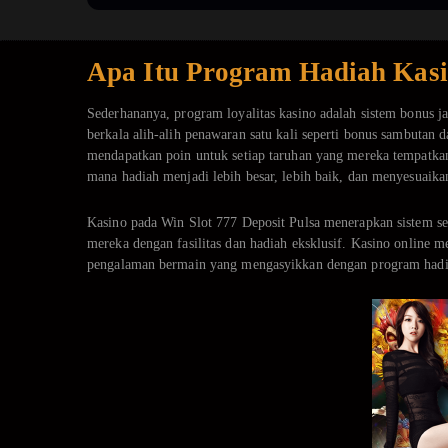
Apa Itu Program Hadiah Kasin
Sederhananya, program loyalitas kasino adalah sistem bonus 
berkala alih-alih penawaran satu kali seperti bonus sambutan
mendapatkan poin untuk setiap taruhan yang mereka tempatk
mana hadiah menjadi lebih besar, lebih baik, dan menyesuaik
Kasino pada Win Slot 777 Deposit Pulsa menerapkan sistem s
mereka dengan fasilitas dan hadiah eksklusif. Kasino online
pengalaman bermain yang mengasyikkan dengan program hadia