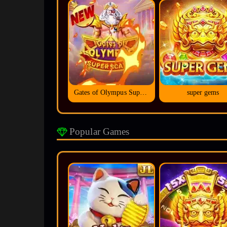
Gates of Olympus Super Scatter
super gems
Popular Games