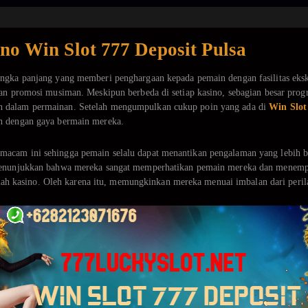
o Win Slot 777 Deposit Pulsa
jangka panjang yang memberi penghargaan kepada pemain dengan fasilitas eksk
 dan promosi musiman. Meskipun berbeda di setiap kasino, sebagian besar pro
an dalam permainan. Setelah mengumpulkan cukup poin yang ada di
Win Slot
an dengan gaya bermain mereka.
emacam ini sehingga pemain selalu dapat menantikan pengalaman yang lebih 
 menunjukkan bahwa mereka sangat memperhatikan pemain mereka dan menempatk
h kasino. Oleh karena itu, memungkinkan mereka menuai imbalan dari peril