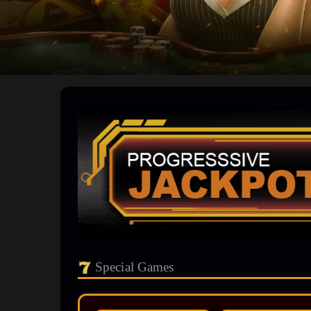
Special Games