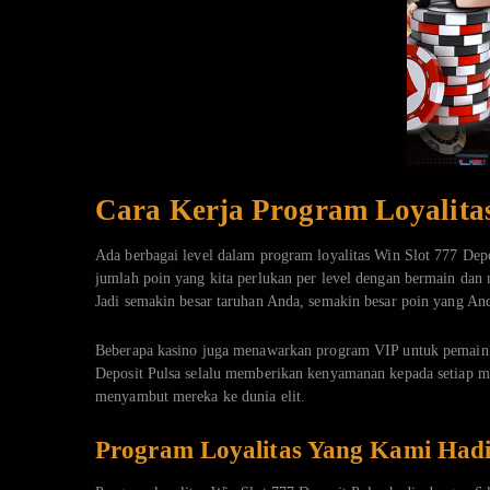
Cara Kerja Program Loyalitas
Ada berbagai level dalam program loyalitas Win Slot 777 Dep
jumlah poin yang kita perlukan per level dengan bermain dan
Jadi semakin besar taruhan Anda, semakin besar poin yang An
Beberapa kasino juga menawarkan program VIP untuk pemain ya
Deposit Pulsa selalu memberikan kenyamanan kepada setiap 
menyambut mereka ke dunia elit.
Program Loyalitas Yang Kami Had