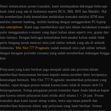
Demi melancarkan proses transaksi, kami mendapatkan dukungan beberapa
bank lokal yang ada di Indonesia seperti BCA, BRI, BNI dan Mandiri. Hal
itu memberikan Anda kemudahan melakukan transaksi melalui ATM atau
melalui internet banking, mobile banking dengan menggunakan PC/laptop
dan
smartphone
. Kami juga memberikan opsi lain dalam melakukan transaksi
yaitu menggunakan e-money yang dapat kalian akses seperti ovo, gopay dan
lain-lainnya. Dengan berbagai kemudahan bertransaksi kalian sudah tidak
perlu bingung untuk mencari situs judi online terbaik yang ada di seluruh
Indonesia.
Win Slot 777 Pragmatic
sudah menjadi situs judi online terbaik
dengan beragam provider ternama yang sudah memberikan dukungan hingga
kini.
Pelayanan yang kami berikan juga menjadi salah satu prioritas dalam
memberikan kenyamanan bermain kepada semua member demi terciptanya
kesenangan bermain. Win Slot 777 Pragmatic memberikan pelayanan yang
handal, cepat dengan proses mudah karena kami telah di temani oleh CS
berpengalaman. Setiap pengajuan proses transaksi dapat Anda lakukan kapan
pun karena sistem pelayanan kami selalu aktif selama 1 × 24 jam. Proses
transaksi akan kami layani setiap waktu, tentu saja tanpa pamrih dan
memberikan kepuasan dalam segi pelayanan yang kami berikan. Semua