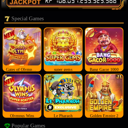
Special Games
Gates of Olympus Super Scatter
super gems
Bang Gacor 1000
Olympus Wins
Le Pharaoh
Golden Empire 2
Popular Games