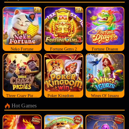
Neko Fortune
Fortune Gems 2
Fortune Dragon
Three Crazy Piggies
Poker Kingdom Win
Wings Of Iguazu
Hot Games