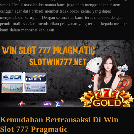
santai. Untuk masalah keamanan kami juga telah menggunakan sistem
canggih agar data pribadi member tidak bocor keluar yang dapat
menyebabkan kerugian. Dengan semua itu, kami terus mencoba dengan
penuh totalitas dalam memberikan pelayanan yang terbaik kepada member
kami dalam mencapai kepuasan.
Kemudahan Bertransaksi Di Win
Slot 777 Pragmatic